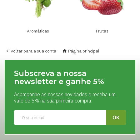
Aromáticas
Frutas
Voltar para a sua conta
Página principal


Subscreva a nossa
newsletter e ganhe 5%
Acompanhe as nossas novidades e receba um
vale de 5% na sua primeira compra.