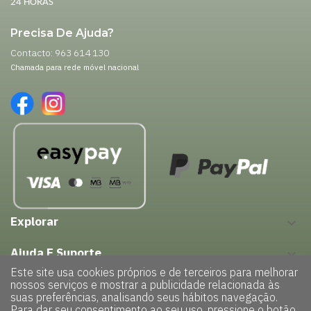
24 HORAS
Precisa De Ajuda?
Contacto: 963 614 130
Chamada para rede móvel nacional
Explorar
keyboard_arrow_down
Ajuda E Suporte
keyboard_arrow_down
Este site usa cookies próprios e de terceiros para melhorar
nossos serviços e mostrar a publicidade relacionada às
suas preferências, analisando seus hábitos navegação.
Para dar seu consentimento ao seu uso, pressione o botão