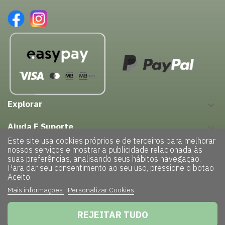
Explorar
keyboard_arrow_down
Ajuda E Suporte
keyboard_arrow_down
Este site usa cookies próprios e de terceiros para melhorar
nossos serviços e mostrar a publicidade relacionada às
suas preferências, analisando seus hábitos navegação.
Para dar seu consentimento ao seu uso, pressione o botão
Aceito.
Mais informações
Personalizar Cookies
Copyright © 2022 – GreenHouse| Todos os direitos reservados |
Powered by
TRIGÉNIUS
|
Politica de Privacidade
REJEITAR TUDO