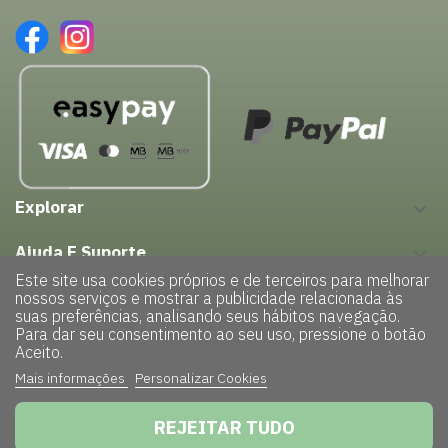
Explorar
keyboard_arrow_down
Ajuda E Suporte
keyboard_arrow_down
Este site usa cookies próprios e de terceiros para melhorar
nossos serviços e mostrar a publicidade relacionada às
suas preferências, analisando seus hábitos navegação.
Para dar seu consentimento ao seu uso, pressione o botão
Aceito.
Mais informações
Personalizar Cookies
Copyright © 2022 – GreenHouse| Todos os direitos reservados |
Powered by
TRIGÉNIUS
|
Politica de Privacidade
REJEITAR TUDO