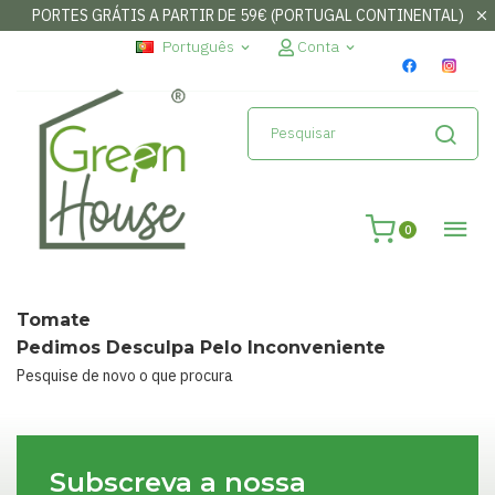
PORTES GRÁTIS A PARTIR DE 59€ (PORTUGAL CONTINENTAL)
×
Entrar
Português
Conta
expand_more
expand_more
Necessita de fazer log-in para guardar os seus favoritos
Cancelar
Entrar
0
Tomate
Pedimos Desculpa Pelo Inconveniente
Pesquise de novo o que procura
Subscreva a nossa