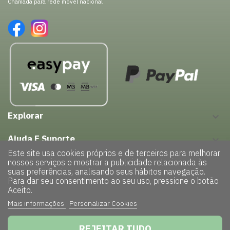
Chamada para rede móvel nacional
Explorar
keyboard_arrow_down
Ajuda E Suporte
keyboard_arrow_down
Este site usa cookies próprios e de terceiros para melhorar
nossos serviços e mostrar a publicidade relacionada às
suas preferências, analisando seus hábitos navegação.
Para dar seu consentimento ao seu uso, pressione o botão
Aceito.
Mais informações
Personalizar Cookies
Copyright © 2022 – GreenHouse| Todos os direitos reservados |
Powered by
TRIGÉNIUS
|
Politica de Privacidade
REJEITAR TUDO