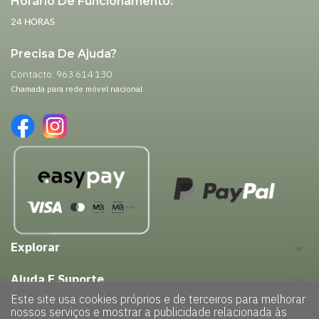
Horário De Funcionamento:
24 HORAS
Precisa De Ajuda?
Contacto: 963 614 130
Chamada para rede móvel nacional
Explorar
keyboard_arrow_down
Ajuda E Suporte
keyboard_arrow_down
Este site usa cookies próprios e de terceiros para melhorar
nossos serviços e mostrar a publicidade relacionada às