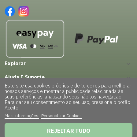
Explorar
keyboard_arrow_down
Ajuda E Suporte
keyboard_arrow_down
Este site usa cookies próprios e de terceiros para melhorar
nossos serviços e mostrar a publicidade relacionada às
suas preferências, analisando seus hábitos navegação.
Para dar seu consentimento ao seu uso, pressione o botão
Aceito.
Mais informações
Personalizar Cookies
Copyright © 2022 – GreenHouse| Todos os direitos reservados |
Powered by
TRIGÉNIUS
|
Politica de Privacidade
REJEITAR TUDO