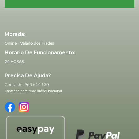
Morada:
Online - Valado dos Frades
Horário De Funcionamento:
24 HORAS
Precisa De Ajuda?
Contacto: 963 614 130
Chamada para rede móvel nacional