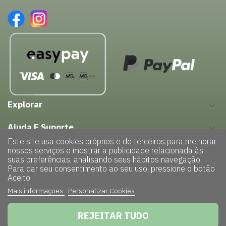
Explorar
keyboard_arrow_down
Ajuda E Suporte
keyboard_arrow_down
Este site usa cookies próprios e de terceiros para melhorar
nossos serviços e mostrar a publicidade relacionada às
suas preferências, analisando seus hábitos navegação.
Para dar seu consentimento ao seu uso, pressione o botão
Aceito.
Mais informações
Personalizar Cookies
Copyright © 2022 – GreenHouse| Todos os direitos reservados |
Powered by
TRIGÉNIUS
|
Politica de Privacidade
REJEITAR TUDO