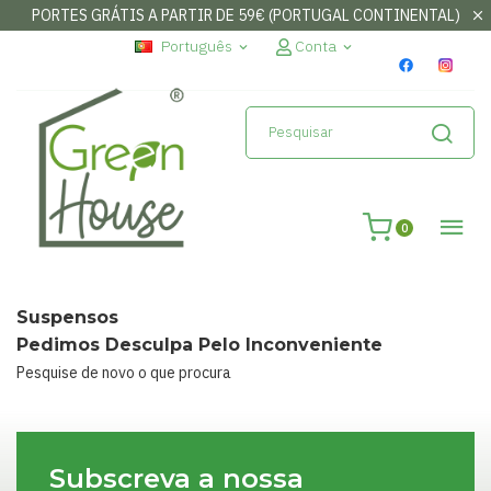
PORTES GRÁTIS A PARTIR DE 59€ (PORTUGAL CONTINENTAL)
×
Entrar
Português
Conta
expand_more
expand_more
Necessita de fazer log-in para guardar os seus favoritos
Cancelar
Entrar
0
Suspensos
Pedimos Desculpa Pelo Inconveniente
Pesquise de novo o que procura
Subscreva a nossa