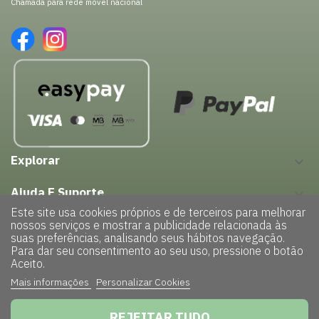
Chamada para rede móvel nacional
Explorar
keyboard_arrow_down
Ajuda E Suporte
keyboard_arrow_down
Este site usa cookies próprios e de terceiros para melhorar
nossos serviços e mostrar a publicidade relacionada às
suas preferências, analisando seus hábitos navegação.
Para dar seu consentimento ao seu uso, pressione o botão
Aceito.
Mais informações
Personalizar Cookies
Copyright © 2022 – GreenHouse| Todos os direitos reservados |
Powered by
TRIGÉNIUS
|
Politica de Privacidade
REJEITAR TUDO