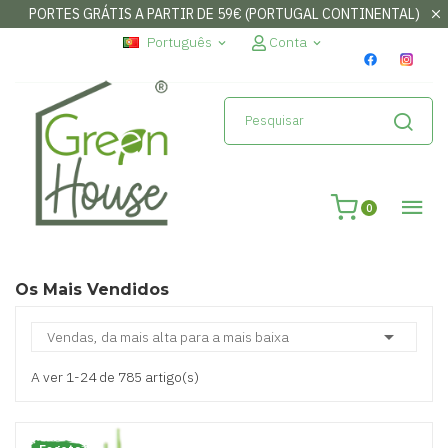
PORTES GRÁTIS A PARTIR DE 59€ (PORTUGAL CONTINENTAL)
×
Entrar
Português
Conta
expand_more
expand_more
Necessita de fazer log-in para guardar os seus favoritos
Cancelar
Entrar
0
Os Mais Vendidos

Vendas, da mais alta para a mais baixa
A ver 1-24 de 785 artigo(s)