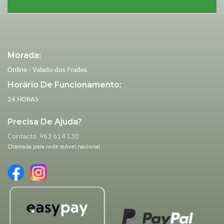
Morada:
Online - Valado dos Frades
Horário De Funcionamento:
24 HORAS
Precisa De Ajuda?
Contacto: 963 614 130
Chamada para rede móvel nacional