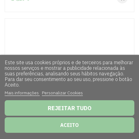
Este site usa cookies próprios e de terceiros para melhorar
nossos serviços e mostrar a publicidade relacionada às
suas preferências, analisando seus hábitos navegação.
Para dar seu consentimento ao seu uso, pressione o botão
Aceito.
Mais informações
Personalizar Cookies
REJEITAR TUDO
ACEITO