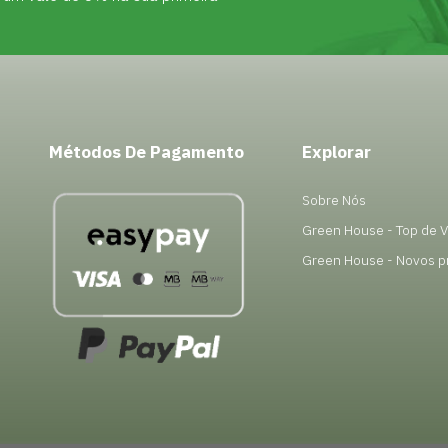
Métodos De Pagamento
Explorar
Sobre Nós
Green House - Top de 
Green House - Novos p