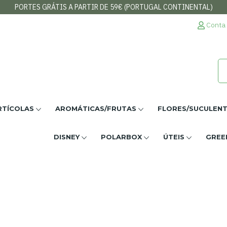
PORTES GRÁTIS A PARTIR DE 59€ (PORTUGAL CONTINENTAL)
Conta
ntrar
essita de fazer log-in para guardar os seus favoritos
Cancelar
Entra
RTÍCOLAS
AROMÁTICAS/FRUTAS
FLORES/SUCULEN
DISNEY
POLARBOX
ÚTEIS
GREE