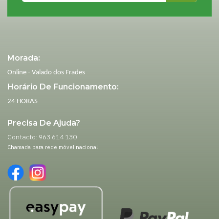
Morada:
Online - Valado dos Frades
Horário De Funcionamento:
24 HORAS
Precisa De Ajuda?
Contacto: 963 614 130
Chamada para rede móvel nacional