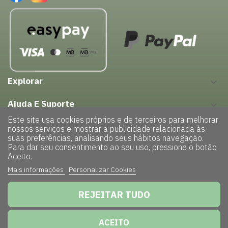
Explorar
keyboard_arrow_down
Ajuda E Suporte
keyboard_arrow_down
Este site usa cookies próprios e de terceiros para melhorar
nossos serviços e mostrar a publicidade relacionada às
suas preferências, analisando seus hábitos navegação.
Para dar seu consentimento ao seu uso, pressione o botão
Aceito.
Mais informações
Personalizar Cookies
Copyright © 2022 – GreenHouse| Todos os direitos reservados |
Powered by
TRIGÉNIUS
|
Politica de Privacidade
REJEITAR TUDO
ACEITO