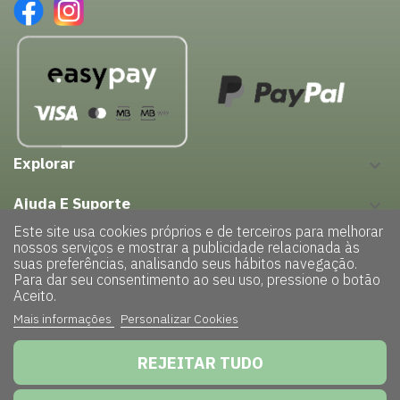
Explorar
keyboard_arrow_down
Ajuda E Suporte
keyboard_arrow_down
Este site usa cookies próprios e de terceiros para melhorar
nossos serviços e mostrar a publicidade relacionada às
suas preferências, analisando seus hábitos navegação.
Para dar seu consentimento ao seu uso, pressione o botão
Aceito.
Mais informações
Personalizar Cookies
Copyright © 2022 – GreenHouse| Todos os direitos reservados |
Powered by
TRIGÉNIUS
|
Politica de Privacidade
REJEITAR TUDO